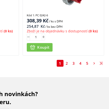
Kód 1: PC 0242-6
308,39
Kč
/ ks
s DPH
254,87
Kč
/ ks bez DPH
tí
(0 ks)
Zboží je na objednávku s dostupností
(0 ks)
Koupit
1
2
3
4
5
ch novinkách?
eru.