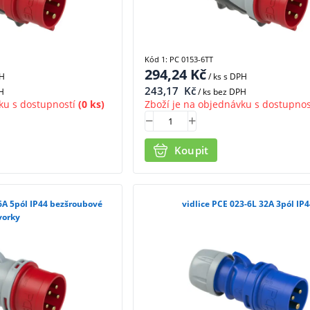
Kód 1: PC 0153-6TT
294,24
Kč
PH
/ ks
s DPH
243,17
Kč
H
/ ks bez DPH
ku s dostupností
(0 ks)
Zboží je na objednávku s dostupnos
Koupit
16A 5pól IP44 bezšroubové
vidlice PCE 023-6L 32A 3pól IP
vorky