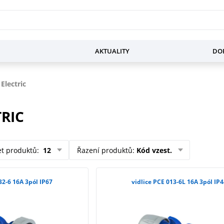
AKTUALITY
DOP
Electric
TRIC
et produktů
:
12
Řazení produktů
:
Kód vzest.
32-6 16A 3pól IP67
vidlice PCE 013-6L 16A 3pól IP