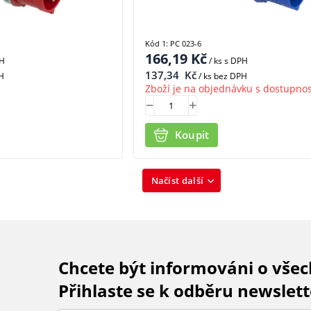
Kód 1: PC 023-6
166,19
Kč
PH
/ ks
s DPH
137,34
Kč
H
/ ks bez DPH
Zboží je na objednávku s dostupnos
Koupit
Načíst další
Chcete být informováni o vše
Přihlaste se k odběru newslett