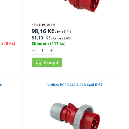
Kód 1: PC 015-6
98,16
Kč
/ ks
s DPH
81,13
Kč
/ ks bez DPH
tí
(0 ks)
Skladem
(117 ks)
Koupit
44
vidlice PCE 0242-6 32A 4pól IP67