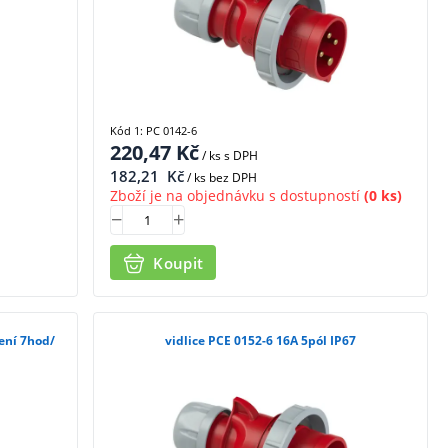
Kód 1: PC 0142-6
220,47
Kč
/ ks
s DPH
182,21
Kč
/ ks bez DPH
Zboží je na objednávku s dostupností
(0 ks)
Koupit
čení 7hod/
vidlice PCE 0152-6 16A 5pól IP67