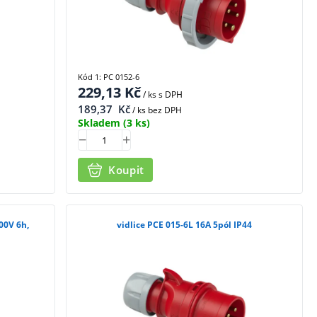
Kód 1: PC 0152-6
229,13
Kč
/ ks
s DPH
189,37
Kč
/ ks bez DPH
Skladem
(3 ks)
Koupit
00V 6h,
vidlice PCE 015-6L 16A 5pól IP44