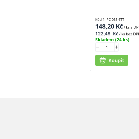
Kód 1: PC 015-6TT
148,20
Kč
/ ks
s D
122,48
Kč
/ ks bez DP
Skladem
(24 ks)
Koupit