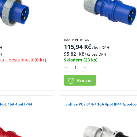
Kód 1: PC 013-6
115,94
Kč
PH
/ ks
s DPH
95,82
Kč
H
/ ks bez DPH
ku s dostupností
(0 ks)
Skladem
(23 ks)
Koupit
4-6L 16A 4pól IP44
vidlice PCE 014-7 16A 4pól IP44 /pooto