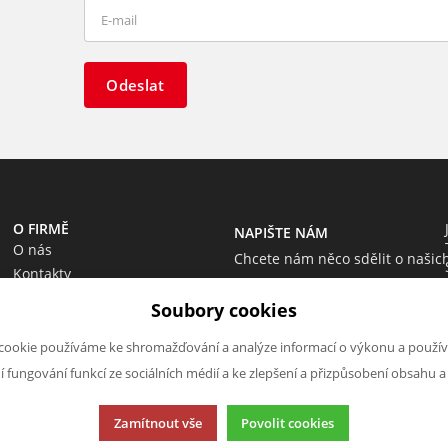
Odeslat
O FIRMĚ
NAPIŠTE NÁM
O nás
Chcete nám něco sdělit o našic
Kontakty
produktech nebo e-shopu?
Soubory cookies
Neváhejte napsat.
Chci napsat zprávu
cookie používáme ke shromažďování a analýze informací o výkonu a použív
ní fungování funkcí ze sociálních médií a ke zlepšení a přizpůsobení obsahu a
Zamítnout vše
Povolit cookies