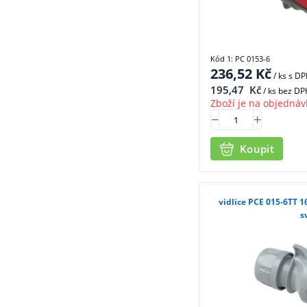
Kód 1: PC 0153-6
236,52
Kč
/ ks
s D
195,47
Kč
/ ks bez DP
Zboží je na objednáv
Koupit
vidlice PCE 015-6TT 
s