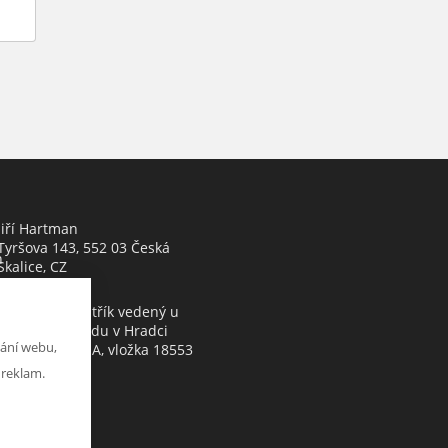
Jiří Hartman
Tyršova 143, 552 03 Česká
h
Skalice, CZ
Obchodní rejstřík vedený u
Krajského soudu v Hradci
ání webu,
Králové, oddíl A, vložka 18553
 reklam.