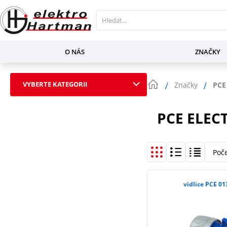
O NÁS
ZNAČKY
VYBERTE KATEGORII
Značky
PCE 
PCE ELEC
Poč
vidlice PCE 01