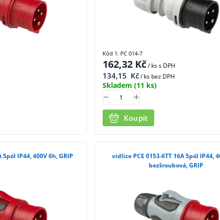
Kód 1: PC 014-7
162,32
Kč
/ ks
s DPH
134,15
Kč
/ ks bez DPH
Skladem
(11 ks)
Koupit
A 5pól IP44, 400V 6h, GRIP
vidlice PCE 0153-6TT 16A 5pól IP44, 4
bezšroubová, GRIP