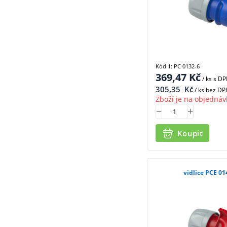
Kód 1: PC 0132-6
369,47
Kč
/ ks
s D
305,35
Kč
/ ks bez DP
Zboží je na objednáv
Koupit
vidlice PCE 01