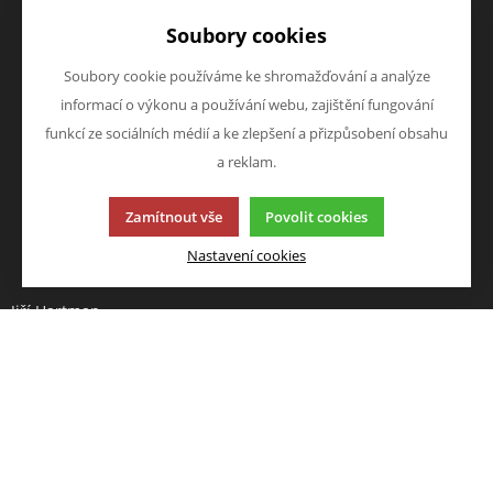
Doprava a platba
Zboží novinky
Soubory cookies
Vrácení zboží
Zboží výprodej
Zásady zpracování osobních
Soubory cookie používáme ke shromažďování a analýze
údajů (GDPR)
informací o výkonu a používání webu, zajištění fungování
O FIRMĚ
NAPIŠTE NÁM
funkcí ze sociálních médií a ke zlepšení a přizpůsobení obsahu
O nás
Chcete nám něco sdělit o
a reklam.
Kontakty
našich produktech nebo e-
Zamítnout vše
Povolit cookies
shopu? Neváhejte napsat.
Chci napsat zprávu
Nastavení cookies
Jiří Hartman
Tyršova 143, 552 03 Česká
Skalice, CZ
Obchodní rejstřík vedený u
Krajského soudu v Hradci
Králové, oddíl A, vložka 18553