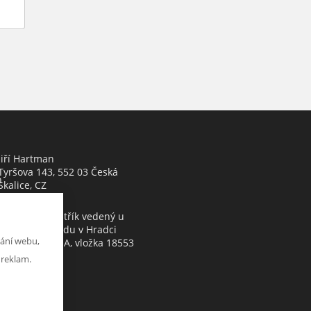
Jiří Hartman
Tyršova 143, 552 03 Česká
h
Skalice, CZ
Obchodní rejstřík vedený u
Krajského soudu v Hradci
ání webu,
Králové, oddíl A, vložka 18553
 reklam.