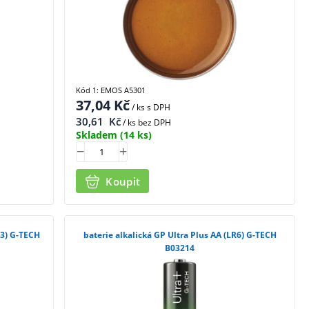
Kód 1: EMOS A5301
37,04
Kč
/ ks
s DPH
30,61
Kč
/ ks bez DPH
Skladem
(14 ks)
Koupit
03) G-TECH
baterie alkalická GP Ultra Plus AA (LR6) G-TECH
B03214