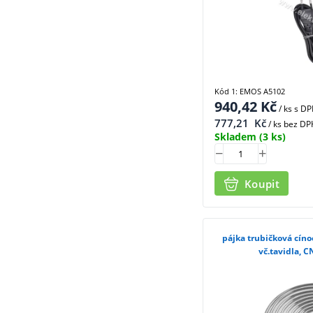
Kód 1: EMOS A5102
940,42
Kč
/ ks
s D
777,21
Kč
/ ks bez DP
Skladem
(3 ks)
Koupit
pájka trubičková cín
vč.tavidla, 