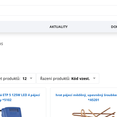
AKTUALITY
DOP
OS
et produktů
:
12
Řazení produktů
:
Kód vzest.
á ETP 5 125W LED 4 pájecí
hrot pájecí měděný, upevněný šroubk
y *5102
*A5201