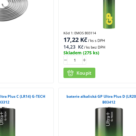
Kód 1: EMOS B03114
17,22
Kč
/ ks
s DPH
14,23
Kč
/ ks bez DPH
Skladem
(275 ks)
Koupit
Ultra Plus C (LR14) G-TECH
baterie alkalická GP Ultra Plus D (LR2
03312
B03412