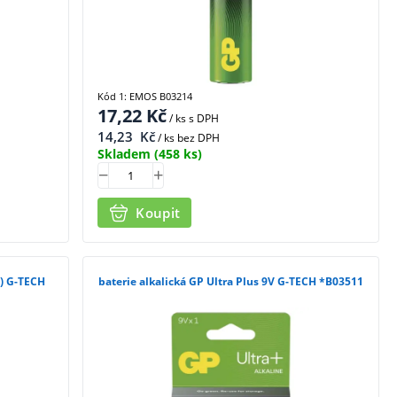
Kód 1: EMOS B03214
17,22
Kč
/ ks
s DPH
14,23
Kč
/ ks bez DPH
Skladem
(458 ks)
Koupit
0) G-TECH
baterie alkalická GP Ultra Plus 9V G-TECH *B03511