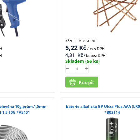
Kód 1: EMOS A5201
5,22
Kč
PH
/ ks
s DPH
4,31
Kč
H
/ ks bez DPH
Skladem
(56 ks)
Koupit
oolověná 10g,prům.1,5mm
baterie alkalická GP Ultra Plus AAA (LR
CN 1,5 10G *A5401
*B03114