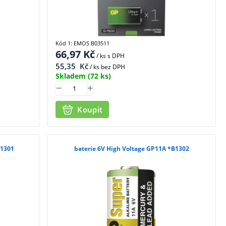
Kód 1: EMOS B03511
66,97
Kč
/ ks
s DPH
55,35
Kč
/ ks bez DPH
Skladem
(72 ks)
Koupit
B1301
baterie 6V High Voltage GP11A *B1302