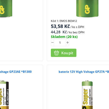
Kód 1: EMOS B03412
53,58
Kč
/ ks
s DPH
44,28
Kč
/ ks bez DPH
Skladem
(20 ks)
Koupit
Voltage GP23AE *B1300
baterie 12V High Voltage GP27A *