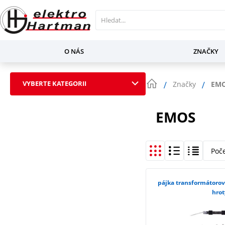
O NÁS
ZNAČKY
VYBERTE KATEGORII
Značky
EM
EMOS
Poč
pájka transformátorov
hrot