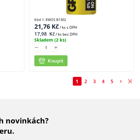
Kód 1: EMOS B1302
21,76
Kč
/ ks
s DPH
17,98
Kč
/ ks bez DPH
Skladem
(2 ks)
Koupit
1
2
3
4
5
ch novinkách?
eru.