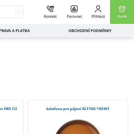
Kontakt
Porovnat
Přihlásit
Košík
RAVA A PLATBA
OBCHODNÍ PODMÍNKY
em HR5 CU
kalafuna pro pájení KLF16G *A5301