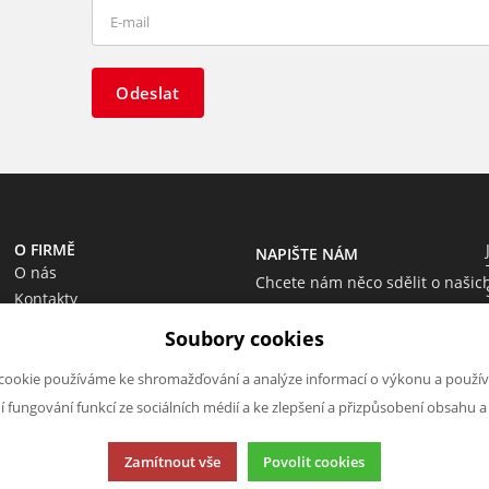
Odeslat
O FIRMĚ
NAPIŠTE NÁM
O nás
Chcete nám něco sdělit o našic
Kontakty
produktech nebo e-shopu?
Soubory cookies
Neváhejte napsat.
Chci napsat zprávu
cookie používáme ke shromažďování a analýze informací o výkonu a použív
ní fungování funkcí ze sociálních médií a ke zlepšení a přizpůsobení obsahu a
Zamítnout vše
Povolit cookies