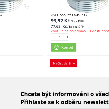
PA
Kód 1: OBO 107 R M40-16 PA
93,92
Kč
/ ks
s DPH
77,62
Kč
/ ks bez DPH
Zboží je na objednávku s dostupnos
Koupit
Načíst další
Chcete být informováni o vše
Přihlaste se k odběru newslett