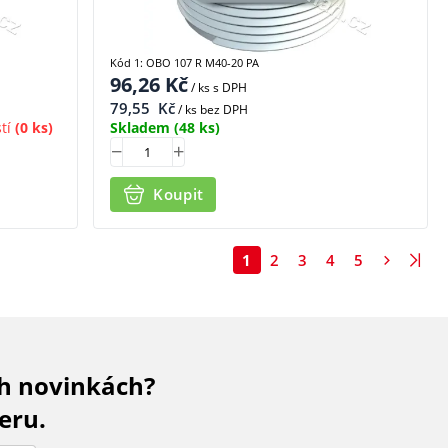
Kód 1: OBO 107 R M40-20 PA
96,26
Kč
/ ks
s DPH
79,55
Kč
/ ks bez DPH
tí
(0 ks)
Skladem
(48 ks)
Koupit
1
2
3
4
5
ch novinkách?
eru.