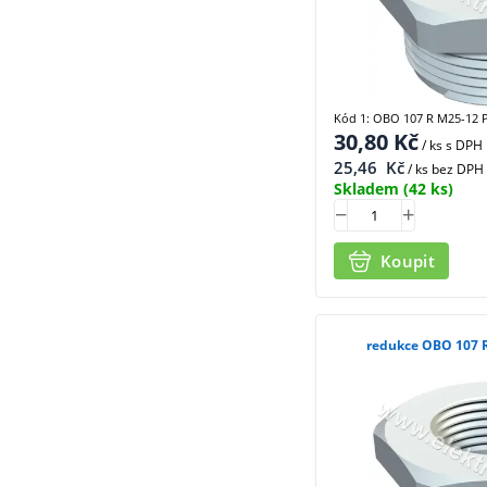
Kód 1: OBO 107 R M25-12 
30,80
Kč
/ ks
s DPH
25,46
Kč
/ ks bez DPH
Skladem
(42 ks)
Koupit