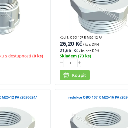
Kód 1: OBO 107 R M20-12 PA
26,20
Kč
/ ks
s DPH
21,66
Kč
/ ks bez DPH
ku s dostupností
(0 ks)
Skladem
(73 ks)
Koupit
redukce OBO 107 R M25-12 PA /2030624/
redukce OBO 107 R