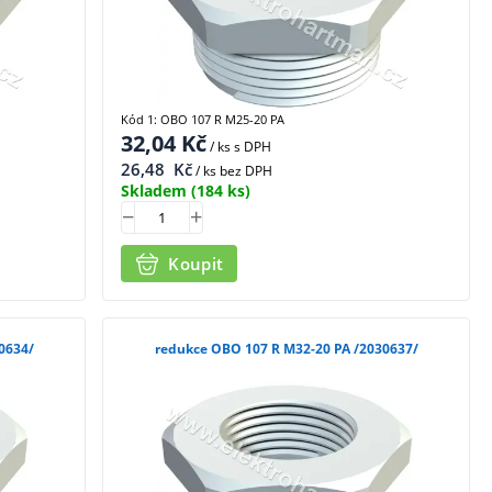
Kód 1: OBO 107 R M25-20 PA
32,04
Kč
/ ks
s DPH
26,48
Kč
/ ks bez DPH
Skladem
(184 ks)
Koupit
 M32-16 PA /2030634/
redukce OBO 107 R M32-20 PA /2030637/