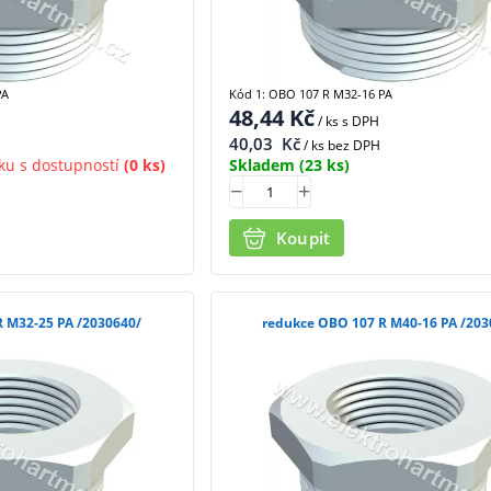
PA
Kód 1: OBO 107 R M32-16 PA
48,44
Kč
/ ks
s DPH
40,03
Kč
/ ks bez DPH
ku s dostupností
(0 ks)
Skladem
(23 ks)
Koupit
redukce OBO 107 R M32-25 PA /2030640/
redukce OBO 107 R