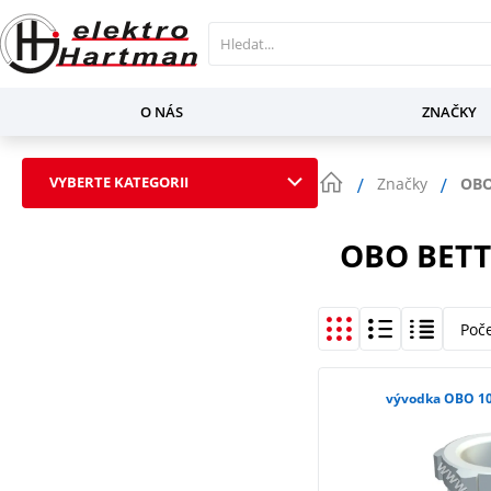
O NÁS
ZNAČKY
VYBERTE KATEGORII
Značky
OBO
OBO BET
Poč