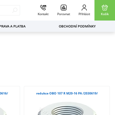
Kontakt
Porovnat
Přihlásit
Košík
RAVA A PLATBA
OBCHODNÍ PODMÍNKY
 M20-12 PA /2030616/
redukce OBO 107 R M20-16 PA /2030619/