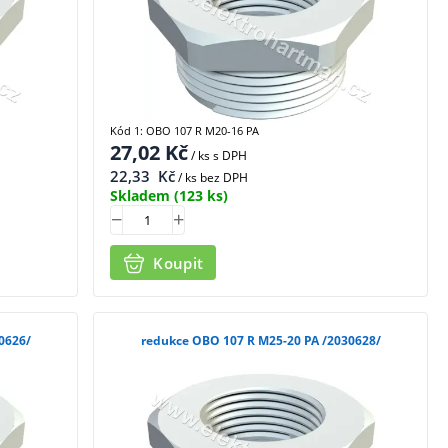
Kód 1: OBO 107 R M20-16 PA
27,02
Kč
/ ks
s DPH
22,33
Kč
/ ks bez DPH
Skladem
(123 ks)
Koupit
 M25-16 PA /2030626/
redukce OBO 107 R M25-20 PA /2030628/