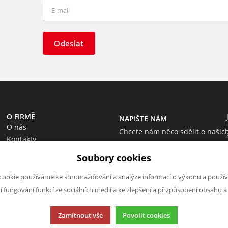
Odeslat
O FIRMĚ
NAPIŠTE NÁM
O nás
Chcete nám něco sdělit o našic
Kontakty
produktech nebo e-shopu?
Soubory cookies
Neváhejte napsat.
Chci napsat zprávu
cookie používáme ke shromažďování a analýze informací o výkonu a použív
ní fungování funkcí ze sociálních médií a ke zlepšení a přizpůsobení obsahu a
Zamítnout vše
Povolit cookies