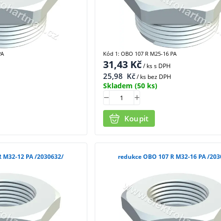
PA
Kód 1: OBO 107 R M25-16 PA
31,43
Kč
/ ks
s DPH
25,98
Kč
/ ks bez DPH
Skladem
(50 ks)
Koupit
redukce OBO 107 R M32-12 PA /2030632/
redukce OBO 107 R