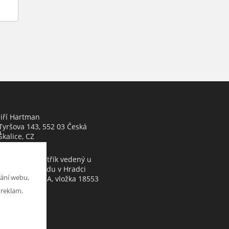
Jiří Hartman
Tyršova 143, 552 03 Česká
h
Skalice, CZ
Obchodní rejstřík vedený u
Krajského soudu v Hradci
ání webu,
Králové, oddíl A, vložka 18553
 reklam.