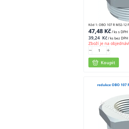
Kód 1: OBO 107 R M32-12 
47,48
Kč
/ ks
s DPH
39,24
Kč
/ ks bez DPH
Zboží je na objednáv
Koupit