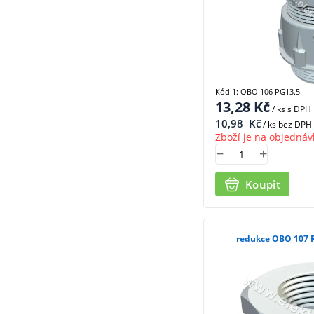
Kód 1: OBO 106 PG13.5
13,28
Kč
/ ks
s DPH
10,98
Kč
/ ks bez DPH
Zboží je na objednáv
Koupit