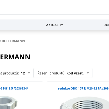
AKTUALITY
DOP
 BETTERMANN
TERMANN
et produktů
:
12
Řazení produktů
:
Kód vzest.
vývodka OBO 106 PG13.5 /2036134/
redukce OBO 107 R