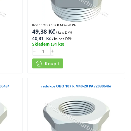
Kód 1: OBO 107 R M32-20 PA
49,38
Kč
/ ks
s DPH
40,81
Kč
/ ks bez DPH
Skladem
(31 ks)
Koupit
 M40-16 PA /2030643/
redukce OBO 107 R M40-20 PA /2030646/