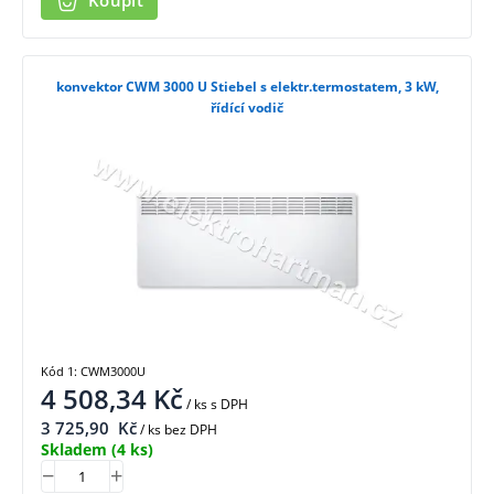
Koupit
konvektor CWM 3000 U Stiebel s elektr.termostatem, 3 kW,
řídící vodič
Kód 1: CWM3000U
4 508,34
Kč
/ ks
s DPH
3 725,90
Kč
/ ks bez DPH
Skladem
(4 ks)