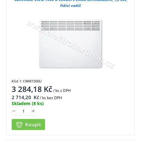
řídící vodič
Kód 1: CWM1500U
3 284,18
Kč
/ ks
s DPH
2 714,20
Kč
/ ks bez DPH
Skladem
(8 ks)
Koupit