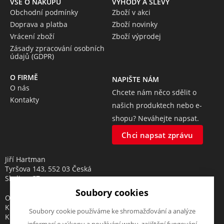
VŠE O NÁKUPU
VÝHODY A SLEVY
Obchodní podmínky
Zboží v akci
Doprava a platba
Zboží novinky
Vrácení zboží
Zboží výprodej
Zásady zpracování osobních
údajů (GDPR)
O FIRMĚ
NAPIŠTE NÁM
O nás
Chcete nám něco sdělit o
Kontakty
našich produktech nebo e-
shopu? Neváhejte napsat.
Chci napsat zprávu
Jiří Hartman
Tyršova 143, 552 03 Česká
Skalice, CZ
Soubory cookies
Obchodní rejstřík vedený u
Krajského soudu v Hradci
Soubory cookie používáme ke shromažďování a analýze
Králové, oddíl A, vložka 18553