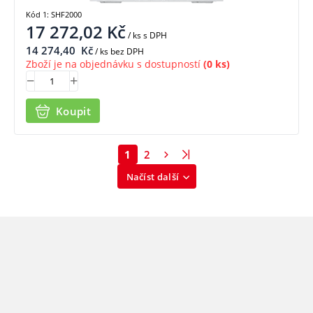
Kód 1: SHF2000
17 272,02
Kč
/ ks
s DPH
14 274,40
Kč
/ ks bez DPH
Zboží je na objednávku s dostupností
(0 ks)
Koupit
1
2
Načíst další