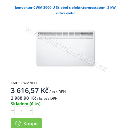
konvektor CWM 2000 U Stiebel s elektr.termostatem, 2 kW,
řídící vodič
Kód 1: CWM2000U
3 616,57
Kč
/ ks
s DPH
2 988,90
Kč
/ ks bez DPH
Skladem
(6 ks)
Koupit