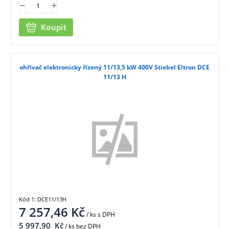
Koupit
ohřívač elektronicky řízený 11/13,5 kW 400V Stiebel Eltron DCE
11/13 H
Kód 1: DCE11/13H
7 257,46
Kč
/ ks
s DPH
5 997,90
Kč
/ ks bez DPH