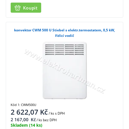
Koupit
konvektor CWM 500 U Stiebel s elektr.termostatem, 0,5 kW,
řídící vodič
Kód 1: CWM500U
2 622,07
Kč
/ ks
s DPH
2 167,00
Kč
/ ks bez DPH
Skladem
(14 ks)