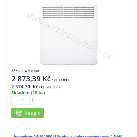
Kód 1: CWM1000U
2 873,39
Kč
/ ks
s DPH
2 374,70
Kč
/ ks bez DPH
Skladem
(18 ks)
Koupit
konvektor CWM 1500 U Stiebel s elektr.termostatem, 1,5 kW,