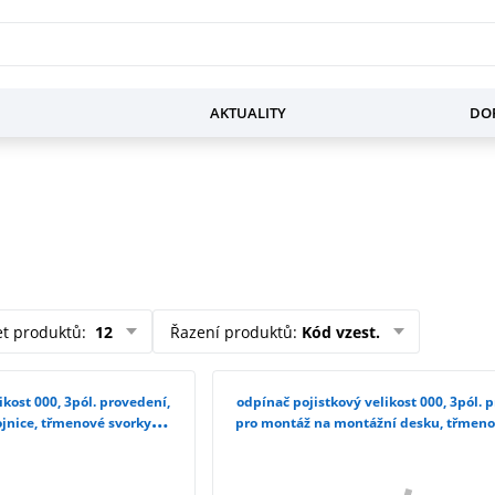
AKTUALITY
DOP
et produktů
:
12
Řazení produktů
:
Kód vzest.
ikost 000, 3pól. provedení,
odpínač pojistkový velikost 000, 3pól. 
jnice, třmenové svorky
pro montáž na montážní desku, třmeno
23-1BC20
3NP1123-1CA20