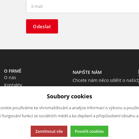
Odeslat
O FIRMĚ
NAPIŠTE NÁM
O nás
Chcete nám něco sdělit o našic
Kontakty
produktech nebo e-shopu?
Soubory cookies
Neváhejte napsat.
Chci napsat zprávu
cookie používáme ke shromažďování a analýze informací o výkonu a použív
ní fungování funkcí ze sociálních médií a ke zlepšení a přizpůsobení obsahu a
Zamítnout vše
Povolit cookies