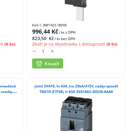
Kód 1: 3NP1923-1BD00
996,44
Kč
/ ks
s DPH
823,50
Kč
/ ks bez DPH
tí
(0 ks)
Zboží je na objednávku s dostupností
(0 ks)
Koupit
adproudová
jistič 3VA10, In 63A, Icu 25kA/415V, nadpr.spoušť
 svorky
TM210 (FTFM), Ir 63A 3VA1063-3ED36-0AA0