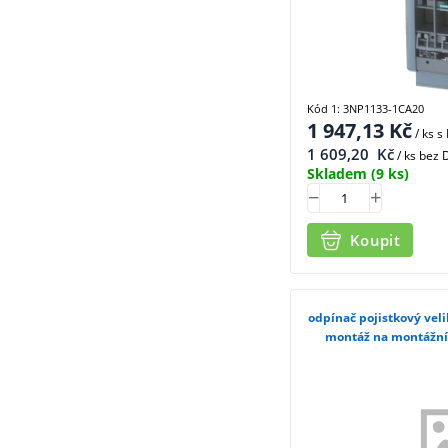
Kód 1: 3NP1133-1CA20
1 947,13
Kč
/ ks
s
1 609,20
Kč
/ ks bez
Skladem
(9 ks)
Koupit
odpínač pojistkový veli
montáž na montážní 
3NP11