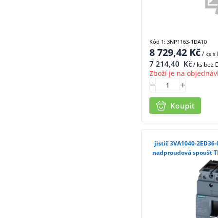
Kód 1: 3NP1163-1DA10
8 729,42
Kč
/ ks
s
7 214,40
Kč
/ ks bez
Zboží je na objednáv
Koupit
jistič 3VA1040-2ED36-
nadproudová spoušť TM2
In, 3pól, 