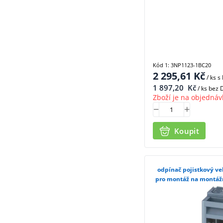
Kód 1: 3NP1123-1BC20
2 295,61
Kč
/ ks
s
1 897,20
Kč
/ ks bez
Zboží je na objednáv
Koupit
odpínač pojistkový vel
pro montáž na montážn
3NP11