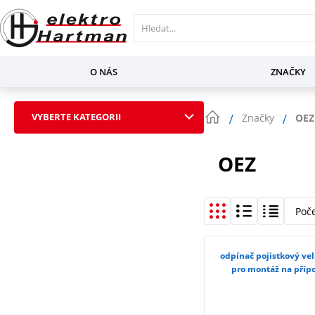
O NÁS
ZNAČKY
VYBERTE KATEGORII
Značky
OEZ
OEZ
Poč
odpínač pojistkový vel
pro montáž na přípo
3NP11