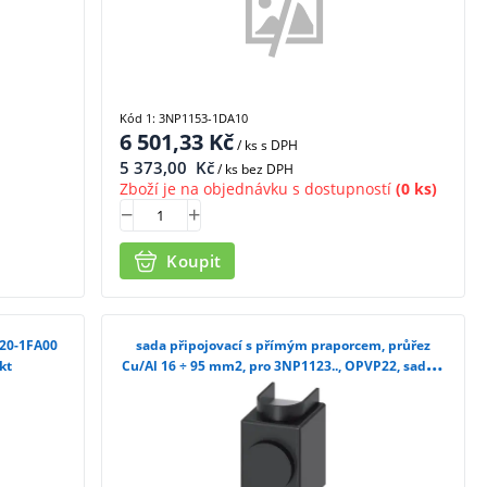
Kód 1: 3NP1153-1DA10
6 501,33
Kč
/ ks
s DPH
5 373,00
Kč
/ ks bez DPH
Zboží je na objednávku s dostupností
(0 ks)
Koupit
920-1FA00
sada připojovací s přímým praporcem, průřez
kt
Cu/Al 16 ÷ 95 mm2, pro 3NP1123.., OPVP22, sada 3
ks /3NP1923-1BD00/