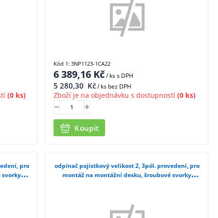
Kód 1: 3NP1123-1CA22
6 389,16
Kč
/ ks
s DPH
5 280,30
Kč
/ ks bez DPH
tí
(0 ks)
Zboží je na objednávku s dostupností
(0 ks)
Koupit
vedení, pro
odpínač pojistkový velikost 2, 3pól. provedení, pro
 svorky
montáž na montážní desku, šroubové svorky
3NP1153-1DA10