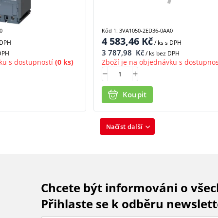
0
Kód 1: 3VA1050-2ED36-0AA0
4 583,46
Kč
 DPH
/ ks
s DPH
3 787,98
Kč
 DPH
/ ks bez DPH
ku s dostupností
(0 ks)
Zboží je na objednávku s dostupnos
Koupit
Načíst další
Chcete být informováni o vše
Přihlaste se k odběru newslett