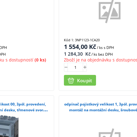
Kód 1: 3NP1123-1CA20
1 554,00
Kč
 DPH
/ ks
s DPH
1 284,30
Kč
 DPH
/ ks bez DPH
ku s dostupností
(0 ks)
Zboží je na objednávku s dostupnos
Koupit
ikost 00, 3pól. provedení,
odpínač pojistkový velikost 1, 3pól. pro
í desku, třmenové svorky
montáž na montážní desku, šroubové
33-1CA20
3NP1143-1DA10