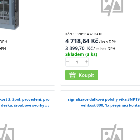
Kód 1: 3NP1143-1DA10
4 718,64
Kč
 DPH
/ ks
s DPH
3 899,70
Kč
 DPH
/ ks bez DPH
Skladem
(3 ks)
Koupit
kost 3, 3pól. provedení, pro
signalizace dálková polohy víka 3NP1
desku, šroubové svorky
velikost 000, 1x přepínací konta
63-1DA10