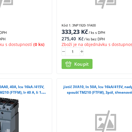
Kód 1: 3NP1920-1FA00
333,23
Kč
 DPH
/ ks
s DPH
275,40
Kč
 DPH
/ ks bez DPH
ku s dostupností
(0 ks)
Zboží je na objednávku s dostupnos
Koupit
0AA0, 40A, Icu 16kA /415V,
jistič 3VA10, In 50A, Icu 16kA/415V, n
10 (FTFM), Ir 40 A, Ii 10x
spoušť TM210 (FTFM), 3pól, třmenové
třmenové svorky
3VA1050-2ED36-0AA0