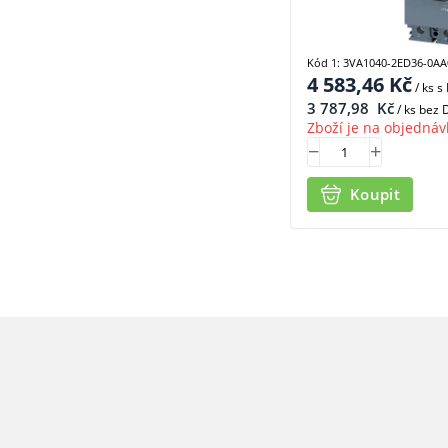
Kód 1: 3VA1040-2ED36-0AA
4 583,46
Kč
/ ks
s
3 787,98
Kč
/ ks bez
Zboží je na objednáv
Koupit