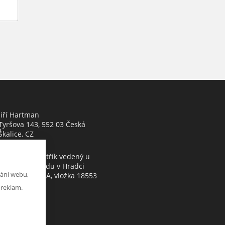
Jiří Hartman
Tyršova 143, 552 03 Česká
h
Skalice, CZ
Obchodní rejstřík vedený u
Krajského soudu v Hradci
ání webu,
Králové, oddíl A, vložka 18553
 reklam.