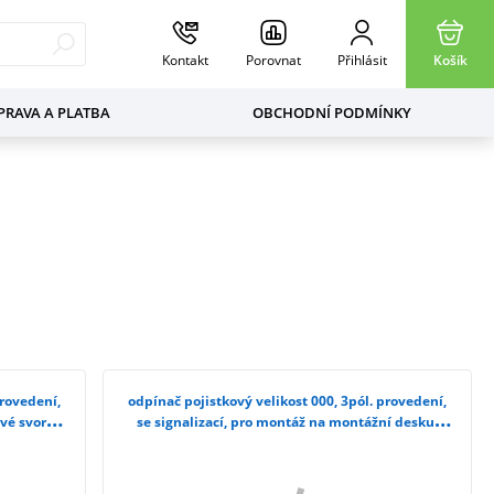
Kontakt
Porovnat
Přihlásit
Košík
RAVA A PLATBA
OBCHODNÍ PODMÍNKY
provedení,
odpínač pojistkový velikost 000, 3pól. provedení,
vé svorky
se signalizací, pro montáž na montážní desku,
třmenové svorky 3NP1123-1CA22