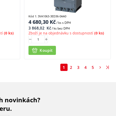
Kód 1: 3VA1063-3ED36-0AA0
4 680,30
Kč
/ ks
s DPH
3 868,02
Kč
/ ks bez DPH
tí
(0 ks)
Zboží je na objednávku s dostupností
(0 ks)
Koupit
1
2
3
4
5
ch novinkách?
eru.