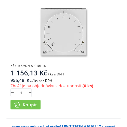
Kód 1: 3292H-A10101 16
1 156,13
Kč
/ ks
s DPH
955,48
Kč
/ ks bez DPH
Zboží je na objednávku s dostupností
(0 ks)
Koupit
termostat univerzální otočný LEVIT 3292H-A10101 17 slonová