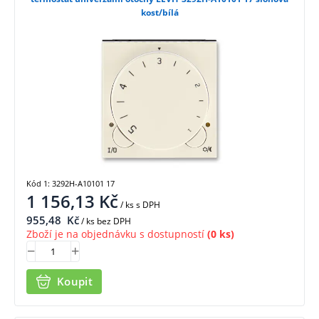
kost/bílá
Kód 1: 3292H-A10101 17
1 156,13
Kč
/ ks
s DPH
955,48
Kč
/ ks bez DPH
Zboží je na objednávku s dostupností
(0 ks)
Koupit