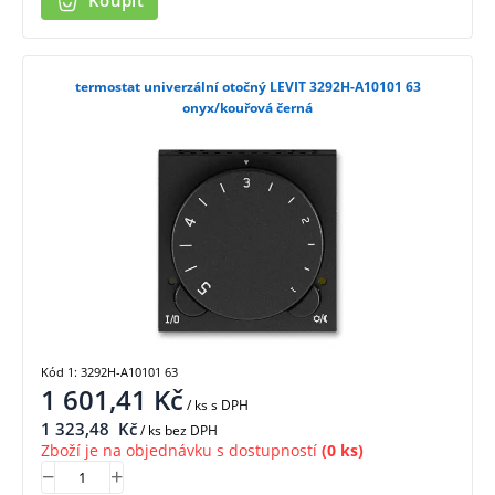
Koupit
termostat univerzální otočný LEVIT 3292H-A10101 63
onyx/kouřová černá
Kód 1: 3292H-A10101 63
1 601,41
Kč
/ ks
s DPH
1 323,48
Kč
/ ks bez DPH
Zboží je na objednávku s dostupností
(0 ks)