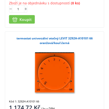
Zboží je na objednávku s dostupností
(0 ks)
Koupit
termostat univerzální otočný LEVIT 3292H-A10101 66
oranžová/kouř.černá
Kód 1: 3292H-A10101 66
1 174,72
Kč
/ ks
s DPH