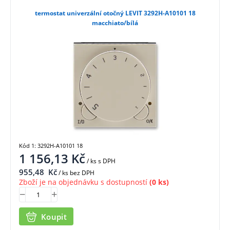
termostat univerzální otočný LEVIT 3292H-A10101 18
macchiato/bílá
Kód 1: 3292H-A10101 18
1 156,13
Kč
/ ks
s DPH
955,48
Kč
/ ks bez DPH
Zboží je na objednávku s dostupností
(0 ks)
Koupit