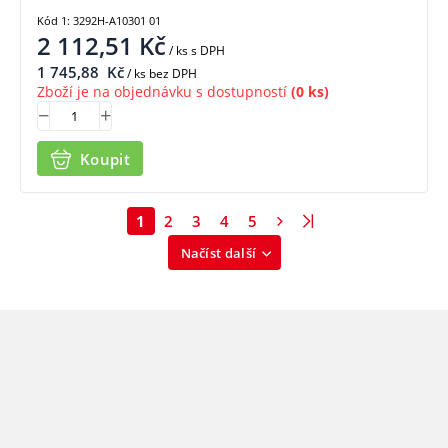
Kód 1: 3292H-A10301 01
2 112,51
Kč
/ ks
s DPH
1 745,88
Kč
/ ks bez DPH
Zboží je na objednávku s dostupností
(0 ks)
Koupit
1
2
3
4
5
Načíst další