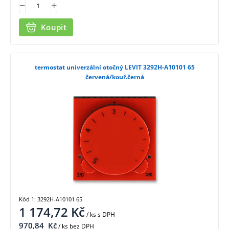
Koupit
termostat univerzální otočný LEVIT 3292H-A10101 65
červená/kouř.černá
Kód 1: 3292H-A10101 65
1 174,72
Kč
/ ks
s DPH
970,84
Kč
/ ks bez DPH