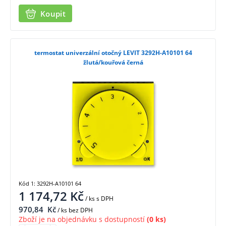
Koupit
termostat univerzální otočný LEVIT 3292H-A10101 64
žlutá/kouřová černá
Kód 1: 3292H-A10101 64
1 174,72
Kč
/ ks
s DPH
970,84
Kč
/ ks bez DPH
Zboží je na objednávku s dostupností
(0 ks)