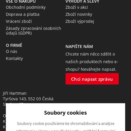
VŠE O NÁKUPU
VÝHODY A SLEVY
Obchodní podmínky
Zboží v akci
Doprava a platba
Zboží novinky
Vrácení zboží
Zboží výprodej
Zásady zpracování osobních
údajů (GDPR)
O FIRMĚ
NAPIŠTE NÁM
O nás
Chcete nám něco sdělit o
Kontakty
našich produktech nebo e-
shopu? Neváhejte napsat.
Chci napsat zprávu
Jiří Hartman
Tyršova 143, 552 03 Česká
Skalice, CZ
Soubory cookies
Obchodní rejstřík vedený u
Krajského soudu v Hradci
Soubory cookie používáme ke shromažďování a analýze
Králové, oddíl A, vložka 18553