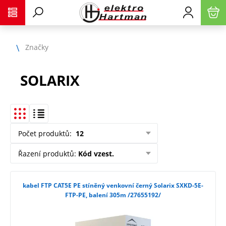
Značky
SOLARIX
Počet produktů
:
12
Řazení produktů
:
Kód vzest.
kabel FTP CAT5E PE stíněný venkovní černý Solarix SXKD-5E-
FTP-PE, balení 305m /27655192/