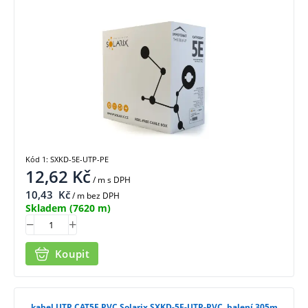
Kód 1: SXKD-5E-UTP-PE
12,62
Kč
/ m
s DPH
10,43
Kč
/ m bez DPH
Skladem
(7620 m)
Koupit
kabel UTP CAT5E PVC Solarix SXKD-5E-UTP-PVC, balení 305m