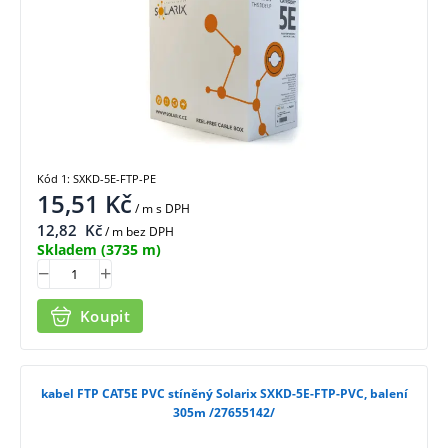
Kód 1: SXKD-5E-FTP-PE
15,51
Kč
/ m
s DPH
12,82
Kč
/ m bez DPH
Skladem
(3735 m)
Koupit
kabel FTP CAT5E PVC stíněný Solarix SXKD-5E-FTP-PVC, balení
305m /27655142/