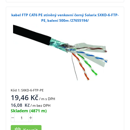
kabel FTP CAT6 PE stíněný venkovní černý Solarix SXKD-6-FTP-
PE, balení 500m /27655194/
Kód 1: SXKD-6-FTP-PE
19,46
Kč
/ m
s DPH
16,08
Kč
/ m bez DPH
Skladem
(4871 m)