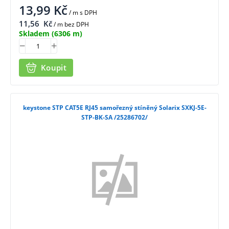
13,99
Kč
/ m
s DPH
11,56
Kč
/ m bez DPH
Skladem
(6306 m)
Koupit
keystone STP CAT5E RJ45 samořezný stíněný Solarix SXKJ-5E-
STP-BK-SA /25286702/