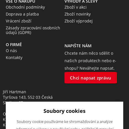
VŠE O NÁKUPU
VÝHODY A SLEVY
Obchodní podmínky
Zboží v akci
Doprava a platba
Zboží novinky
Vrácení zboží
Zboží výprodej
Zásady zpracování osobních
údajů (GDPR)
O FIRMĚ
NAPIŠTE NÁM
O nás
Chcete nám něco sdělit o
Kontakty
našich produktech nebo e-
shopu? Neváhejte napsat.
Chci napsat zprávu
Jiří Hartman
Tyršova 143, 552 03 Česká
Skalice, CZ
Soubory cookies
Obchodní rejstřík vedený u
Krajského soudu v Hradci
Soubory cookie používáme ke shromažďování a analýze
Králové, oddíl A, vložka 18553