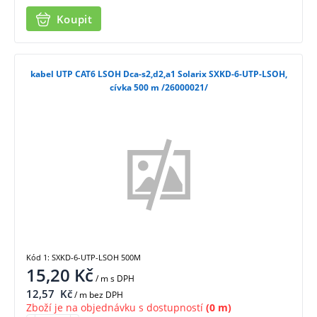
Koupit
kabel UTP CAT6 LSOH Dca-s2,d2,a1 Solarix SXKD-6-UTP-LSOH,
cívka 500 m /26000021/
Kód 1: SXKD-6-UTP-LSOH 500M
15,20
Kč
/ m
s DPH
12,57
Kč
/ m bez DPH
Zboží je na objednávku s dostupností
(0 m)