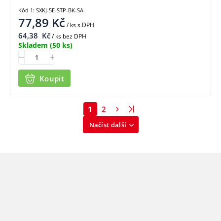
Kód 1: SXKJ-5E-STP-BK-SA
77,89
Kč
/ ks
s DPH
64,38
Kč
/ ks bez DPH
Skladem
(50 ks)
Koupit
1
2
Načíst další