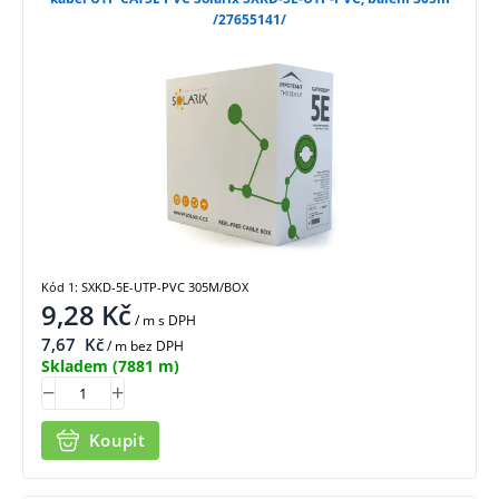
/27655141/
Kód 1: SXKD-5E-UTP-PVC 305M/BOX
9,28
Kč
/ m
s DPH
7,67
Kč
/ m bez DPH
Skladem
(7881 m)
Koupit