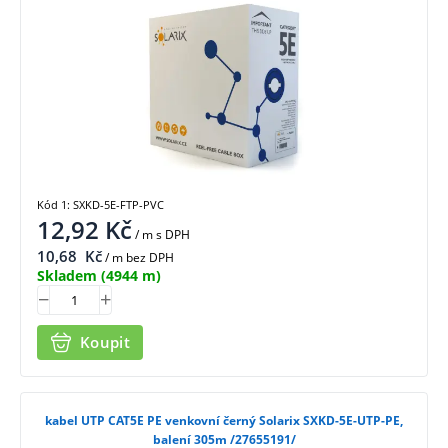
Kód 1: SXKD-5E-FTP-PVC
12,92
Kč
/ m
s DPH
10,68
Kč
/ m bez DPH
Skladem
(4944 m)
Koupit
kabel UTP CAT5E PE venkovní černý Solarix SXKD-5E-UTP-PE,
balení 305m /27655191/