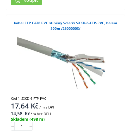
Koupit
kabel FTP CAT6 PVC stíněný Solarix SXKD-6-FTP-PVC, balení
500m /26000003/
Kód 1: SXKD-6-FTP-PVC
17,64
Kč
/ m
s DPH
14,58
Kč
/ m bez DPH
Skladem
(498 m)