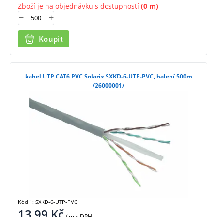
Zboží je na objednávku s dostupností
(0 m)
Koupit
kabel UTP CAT6 PVC Solarix SXKD-6-UTP-PVC, balení 500m
/26000001/
Kód 1: SXKD-6-UTP-PVC
13,99
Kč
/ m
s DPH