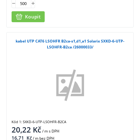
Koupit
kabel UTP CAT6 LSOHFR B2ca-s1,d1,a1 Solarix SXKD-6-UTP-
LSOHFR-B2ca /26000033/
Kód 1: SXKD-6-UTP-LSOHFR-B2CA
20,22
Kč
/ m
s DPH
16,71
Kč
/ m bez DPH