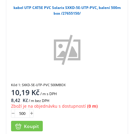
kabel UTP CAT5E PVC Solarix SXKD-5E-UTP-PVC, balení 500m
box /27655150/
Kód 1: SXKD-5E-UTP-PVC 500MBOX
10,19
Kč
/ m
s DPH
8,42
Kč
/ m bez DPH
Zboží je na objednávku s dostupností
(0 m)
Koupit