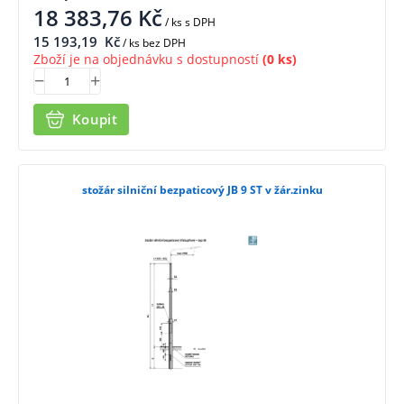
18 383,76
Kč
/ ks
s DPH
15 193,19
Kč
/ ks bez DPH
Zboží je na objednávku s dostupností
(0 ks)
Koupit
stožár silniční bezpaticový JB 9 ST v žár.zinku