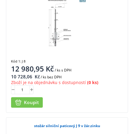
Kód 1: J 8
12 980,95
Kč
/ ks
s DPH
10 728,06
Kč
/ ks bez DPH
Zboží je na objednávku s dostupností
(0 ks)
Koupit
stožár silniční paticový J 9 v žár.zinku