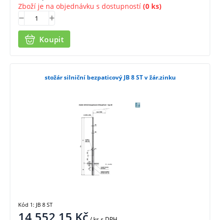
Zboží je na objednávku s dostupností
(0 ks)
Koupit
stožár silniční bezpaticový JB 8 ST v žár.zinku
Kód 1: JB 8 ST
14 552,15
Kč
/ ks
s DPH