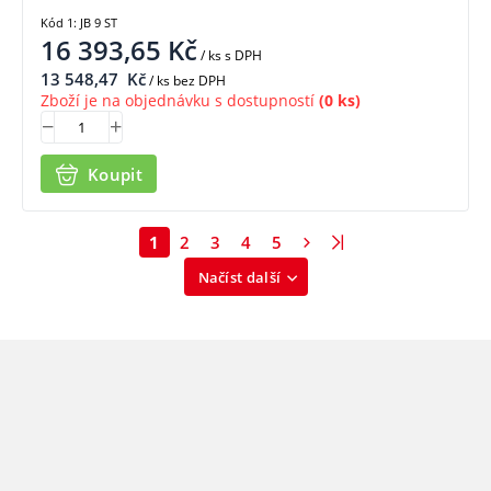
Kód 1: JB 9 ST
16 393,65
Kč
/ ks
s DPH
13 548,47
Kč
/ ks bez DPH
Zboží je na objednávku s dostupností
(0 ks)
Koupit
1
2
3
4
5
Načíst další