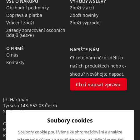
VŠE O NÁKUPU
VÝHODY A SLEVY
Obchodní podmínky
Zboží v akci
Doprava a platba
Zboží novinky
Vrácení zboží
Zboží výprodej
Zásady zpracování osobních
údajů (GDPR)
O FIRMĚ
NAPIŠTE NÁM
O nás
Chcete nám něco sdělit o
Kontakty
našich produktech nebo e-
shopu? Neváhejte napsat.
Chci napsat zprávu
Jiří Hartman
Tyršova 143, 552 03 Česká
Skalice, CZ
Soubory cookies
Obchodní rejstřík vedený u
Krajského soudu v Hradci
Soubory cookie používáme ke shromažďování a analýze
Králové, oddíl A, vložka 18553