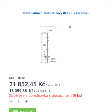
stožár silniční bezpaticový JB 10 T v žár.zinku
Kód 1: JB 10 T
21 852,45
Kč
/ ks
s DPH
18 059,88
Kč
/ ks bez DPH
Zboží je na objednávku s dostupností
(0 ks)