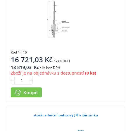
Kód 1: J 10
16 721,03
Kč
/ ks
s DPH
13 819,03
Kč
/ ks bez DPH
Zboží je na objednávku s dostupností
(0 ks)
Koupit
stožár silniční paticový J 8 v žár.zinku