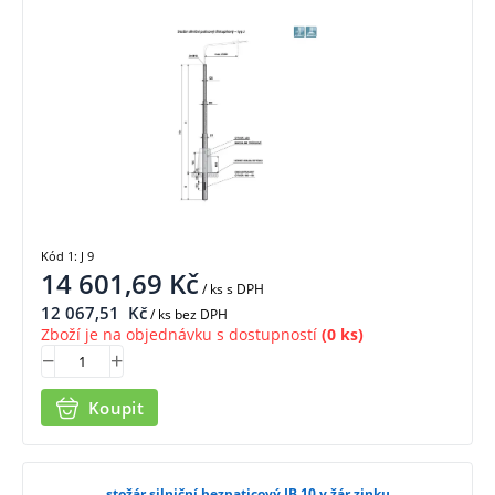
Kód 1: J 9
14 601,69
Kč
/ ks
s DPH
12 067,51
Kč
/ ks bez DPH
Zboží je na objednávku s dostupností
(0 ks)
Koupit
stožár silniční bezpaticový JB 10 v žár.zinku