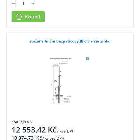
Koupit
stožár silniční bezpaticový JB 8 S v žár.zinku
Kód 1: JB 8 S
12 553,42
Kč
/ ks
s DPH
10 374,73
Kč
/ ks bez DPH