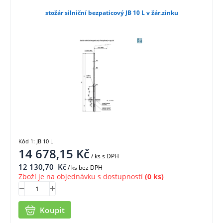
stožár silniční bezpaticový JB 10 L v žár.zinku
Kód 1: JB 10 L
14 678,15
Kč
/ ks
s DPH
12 130,70
Kč
/ ks bez DPH
Zboží je na objednávku s dostupností
(0 ks)
Koupit