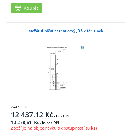
Koupit
stožár silniční bezpaticový JB 8 v žár. zinek
Kód 1: JB 8
12 437,12
Kč
/ ks
s DPH
10 278,61
Kč
/ ks bez DPH
Zboží je na objednávku s dostupností
(0 ks)