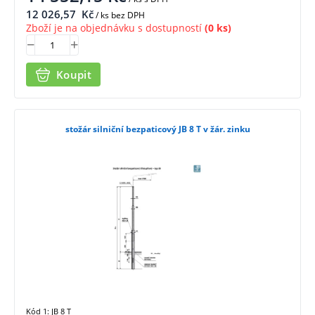
12 026,57
Kč
/ ks bez DPH
Zboží je na objednávku s dostupností
(0 ks)
Koupit
stožár silniční bezpaticový JB 8 T v žár. zinku
Kód 1: JB 8 T