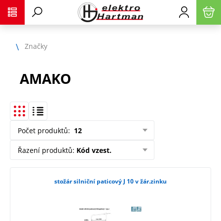
Značky
AMAKO
Počet produktů
:
12
Řazení produktů
:
Kód vzest.
stožár silniční paticový J 10 v žár.zinku